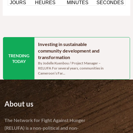
 Cameroon’s
Investing in sustainable
A moment
enerally
community development and
hope sat a
TRENDING
assessment, but
transformation
On Saturday,
TODAY
Mary Charit
abilities remain
By Jodelle Kuenbou / Project Manager –
association w
RELUFA For several years, communities in
 Project assistant
Cameroon’s Far...
f 238,332 tonnes of
About us
The Network for Fight Against Hunger
(RELUFA) is a non-political and non-