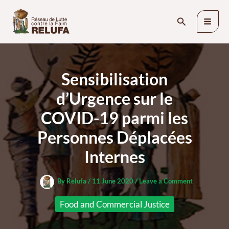
Skip
Search
to
content
Sensibilisation
d’Urgence sur le
COVID-19 parmi les
Personnes Déplacées
Internes
By
Relufa
/
11 June 2020
/
Leave a Comment
Food and Commercial Justice