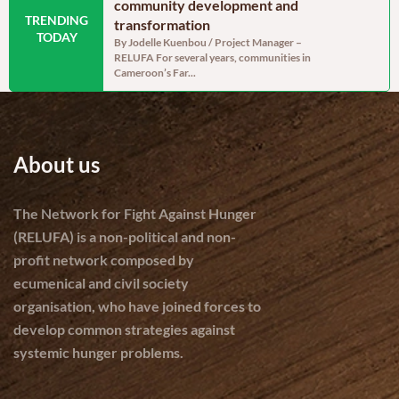
enerally
community development and
hope sat a
TRENDING
assessment, but
transformation
On Saturday,
TODAY
Mary Charit
abilities remain
By Jodelle Kuenbou / Project Manager –
association w
RELUFA For several years, communities in
 Project assistant
Cameroon’s Far...
f 238,332 tonnes of
About us
The Network for Fight Against Hunger
(RELUFA) is a non-political and non-
profit network composed by
ecumenical and civil society
organisation, who have joined forces to
develop common strategies against
systemic hunger problems.