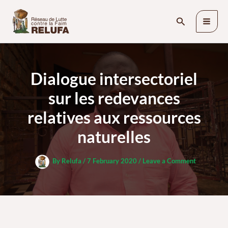
Skip
Search
to
content
Dialogue intersectoriel
sur les redevances
relatives aux ressources
naturelles
By
Relufa
/
7 February 2020
/
Leave a Comment