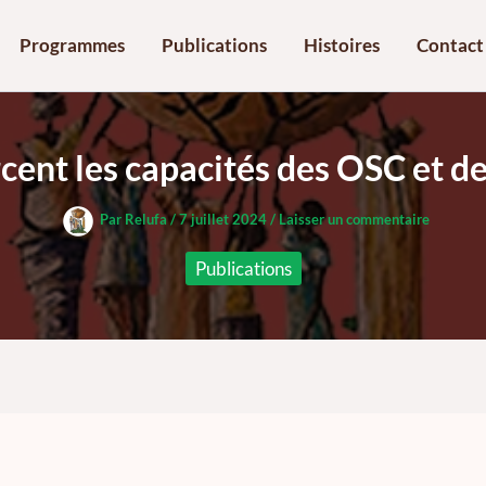
Programmes
Publications
Histoires
Contact
nt les capacités des OSC et des
Par
Relufa
/
7 juillet 2024
/
Laisser un commentaire
Publications