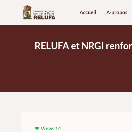
Aller
au
Accueil
A-propos
contenu
RELUFA et NRGI renforce
Views
14