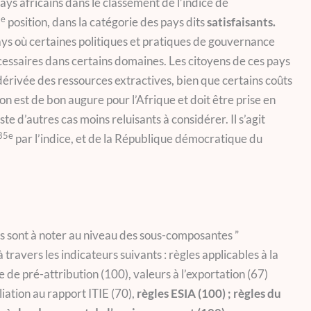
ys africains dans le classement de l’indice de
3e
position, dans la catégorie des pays dits
satisfaisants.
ays où certaines politiques et pratiques de gouvernance
cessaires dans certains domaines. Les citoyens de ces pays
 dérivée des ressources extractives, bien que certains coûts
ion est de bon augure pour l’Afrique et doit être prise en
te d’autres cas moins reluisants à considérer. Il s’agit
85e
par l’indice, et de la République démocratique du
s sont à noter au niveau des sous-composantes ”
à travers les indicateurs suivants : règles applicables à la
 de pré-attribution (100), valeurs à l’exportation (67)
iation au rapport ITIE (70),
règles ESIA (100) ; règles du