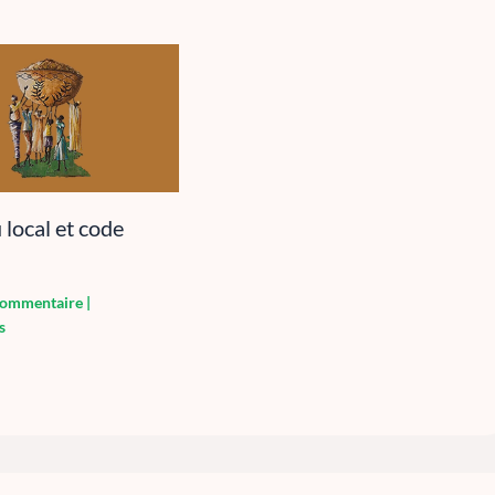
local et code
 commentaire
|
s