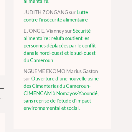
alimentaire.
JUDITH ZONGANG
sur
Lutte
contre l’insécurité alimentaire
EJONG E. Vianney
sur
Sécurité
alimentaire : relufa soutient les
personnes déplacées par le conflit
dans le nord-ouest et le sud-ouest
du Cameroun
NGUEME EKOMO Marius Gaston
sur
Ouverture d’une nouvelle usine
des Cimenteries du Cameroun-
T
CIMENCAM à Nomayos-Yaoundé,
ectrices chinoises dans le secteur extractif camerounais : un long chemin à parcourir
sans reprise de l’étude d’impact
environnemental et social.