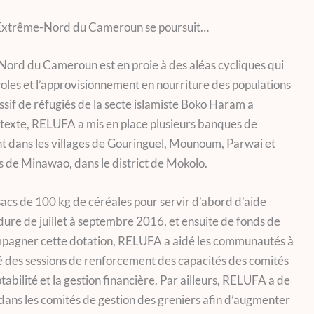
s l’Extrême-Nord du Cameroun se poursuit…
Nord du Cameroun est en proie à des aléas cycliques qui
coles et l’approvisionnement en nourriture des populations
ssif de réfugiés de la secte islamiste Boko Haram a
ntexte, RELUFA a mis en place plusieurs banques de
 dans les villages de Gouringuel, Mounoum, Parwai et
s de Minawao, dans le district de Mokolo.
sacs de 100 kg de céréales pour servir d’abord d’aide
ure de juillet à septembre 2016, et ensuite de fonds de
ompagner cette dotation, RELUFA a aidé les communautés à
é des sessions de renforcement des capacités des comités
abilité et la gestion financière. Par ailleurs, RELUFA a de
ans les comités de gestion des greniers afin d’augmenter