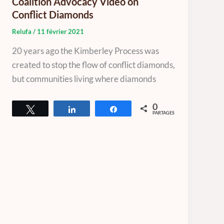
Coalition Advocacy Video on
Conflict Diamonds
Relufa
/
11 février 2021
20 years ago the Kimberley Process was
created to stop the flow of conflict diamonds,
but communities living where diamonds
0
Tweetez
Partagez
Partagez
PARTAGES