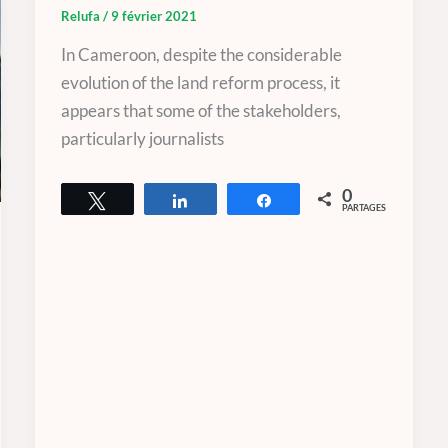
Relufa
/
9 février 2021
In Cameroon, despite the considerable
evolution of the land reform process, it
appears that some of the stakeholders,
particularly journalists
0
Tweetez
Partagez
Partagez
PARTAGES