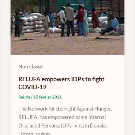
Non classé
RELUFA empowers IDPs to fight
COVID-19
Relufa
/
15 février 2021
The Network for the Fight Against Hunger,
RELUFA, has empowered some Internal
Displaced Persons, IDPs living in Douala,
Littoral region.