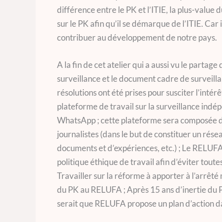
différence entre le PK et l’ITIE, la plus-value 
sur le PK afin qu’il se démarque de l’ITIE. Ca
contribuer au développement de notre pays.
A la fin de cet atelier qui a aussi vu le partag
surveillance et le document cadre de surveil
résolutions ont été prises pour susciter l’intérêt
plateforme de travail sur la surveillance indé
WhatsApp ; cette plateforme sera composée 
journalistes (dans le but de constituer un rése
documents et d’expériences, etc.) ; Le RELUFA
politique éthique de travail afin d’éviter tout
Travailler sur la réforme à apporter à l’arrêté 
du PK au RELUFA ; Après 15 ans d’inertie du PK,
serait que RELUFA propose un plan d’action da