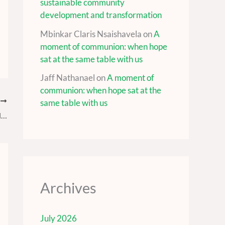
sustainable community
development and transformation
Mbinkar Claris Nsaishavela
on
A
moment of communion: when hope
sat at the same table with us
Jaff Nathanael
on
A moment of
communion: when hope sat at the
T
same table with us
Kimberley Process Civil Society Coalition calls for urgent industry action: ‘Stop the ongoing flow of conflict diamonds
Archives
July 2026