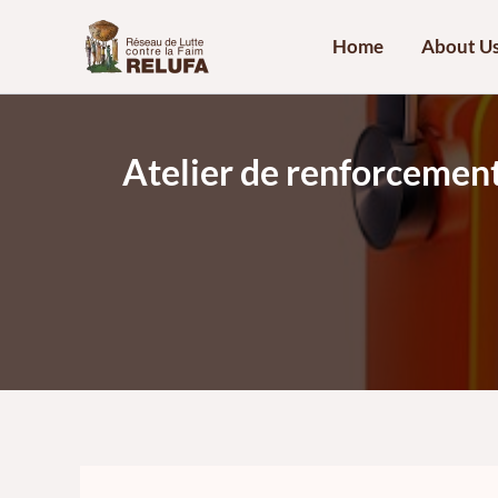
Skip
to
Home
About U
content
Atelier de renforcement 