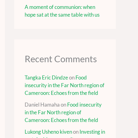
A moment of communion: when
hope sat at the same table with us
Recent Comments
Tangka Eric Dindze
on
Food
insecurity in the Far North region of
Cameroon: Echoes from the field
Daniel Hamaha
on
Food insecurity
in the Far North region of
Cameroon: Echoes from the field
Lukong Usheno kiven
on
Investing in