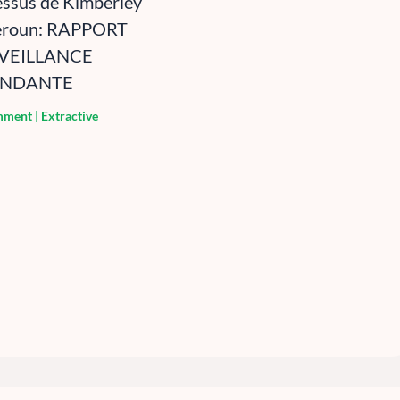
essus de Kimberley
eroun: RAPPORT
VEILLANCE
ENDANTE
mment
|
Extractive