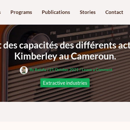
s
Programs
Publications
Stories
Contact
des capacités des différents ac
Kimberley au Cameroun.
By
Relufa
/
21 October 2021
/
Leave a Comment
Extractive industries