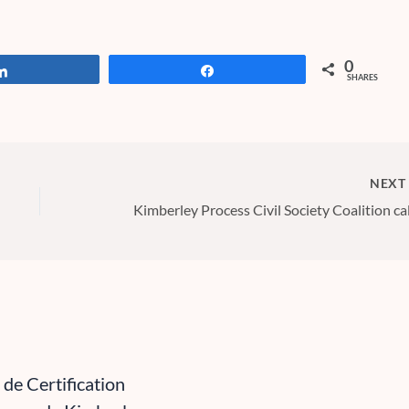
0
Share
Share
SHARES
NEX
de Certification