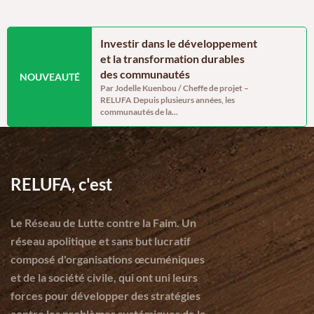
y in Cameroon’s
Investir dans le développement
Genre, iné
 a generally
et la transformation durables
des systè
026 assessment,
des communautés
au change
NOUVEAUTÉ
t vulnerabilities
Par Jodelle Kuenbou / Cheffe de projet –
Etude-RELU
RELUFA Depuis plusieurs années, les
GRNS_2026D
communautés de la...
oum / Project assistant
lus of 238,332 tonnes of
.
RELUFA, c'est
Le Réseau de Lutte contre la Faim. Un
réseau apolitique et sans but lucratif
composé d'organisations œcuméniques
et de la société civile, qui ont uni leurs
forces pour développer des stratégies
contre les problèmes systémiques de la