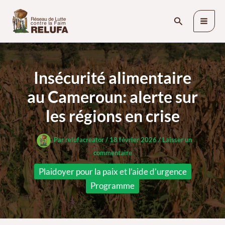
Aller
Rechercher
au
contenu
Insécurité alimentaire
au Cameroun: alerte sur
les régions en crise
Par
relufacreator
/
18 février 2026
/
Laisser un
commentaire
Plaidoyer pour la paix et l’aide d’urgence
Programme