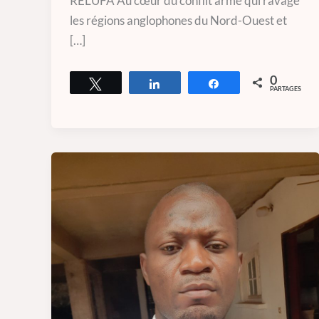
RELUFA Au cœur du conflit armé qui ravage
les régions anglophones du Nord-Ouest et
[…]
0
Tweetez
Partagez
Partagez
PARTAGES