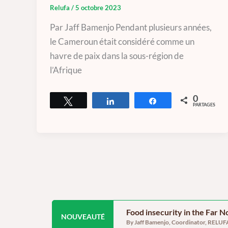
Relufa
/
5 octobre 2023
Par Jaff Bamenjo Pendant plusieurs années,
le Cameroun était considéré comme un
havre de paix dans la sous-région de
l’Afrique
0
Tweetez
Partagez
Partagez
PARTAGES
Food insecurity in the Far 
NOUVEAUTÉ
By Jaff Bamenjo, Coordinator, RELUFA 