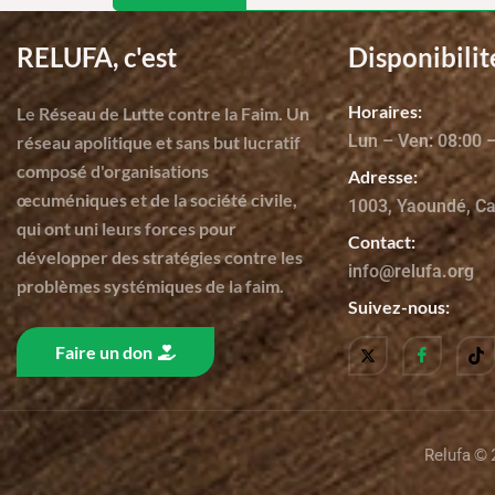
RELUFA, c'est
Disponibilit
Horaires:
Le Réseau de Lutte contre la Faim. Un
Lun – Ven: 08:00 
réseau apolitique et sans but lucratif
composé d'organisations
Adresse:
œcuméniques et de la société civile,
1003, Yaoundé, C
qui ont uni leurs forces pour
Contact:
développer des stratégies contre les
info@relufa.org
problèmes systémiques de la faim.
Suivez-nous:
Faire un don
© 2
Relufa