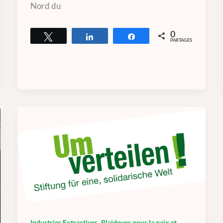
Nord du
0
Tweetez
Partagez
Partagez
PARTAGES
,
Industries Extractives
Plaidoyer pour la paix et