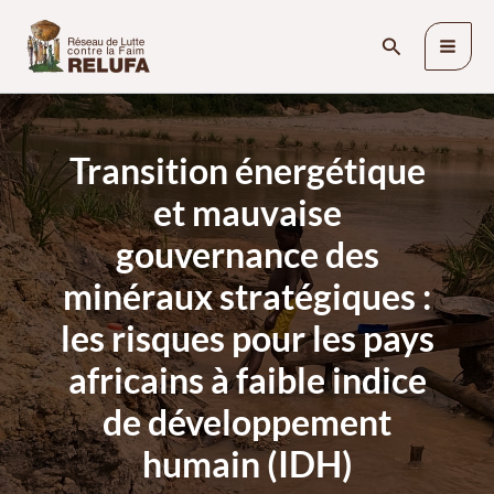
Skip
Search
to
content
Transition énergétique
et mauvaise
gouvernance des
minéraux stratégiques :
les risques pour les pays
africains à faible indice
de développement
humain (IDH)