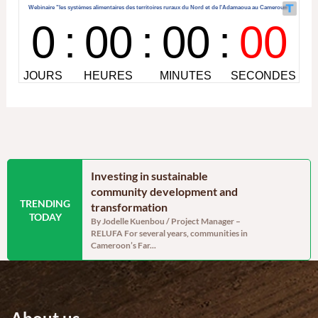
 Cameroon’s
Investing in sustainable
A moment
enerally
community development and
hope sat a
TRENDING
assessment, but
transformation
On Saturday,
TODAY
Mary Charit
abilities remain
By Jodelle Kuenbou / Project Manager –
association w
RELUFA For several years, communities in
 Project assistant
Cameroon’s Far...
f 238,332 tonnes of