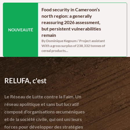
alities, and the
Food security in Cameroon’s
Investir 
 food systems in
north region: a generally
et la tra
nd adamawa regions
reassuring 2026 assessment,
des comm
but persistent vulnerabilities
Par Jodelle K
NOUVEAUTÉ
RELUFA Depui
egoum / Program
remain
communautés 
 of the project
By Dominique Kegoum / Project assistant
he Engagement of Local...
With a gross surplus of 238,332 tonnes of
cereal products...
RELUFA, c'est
Le Réseau de Lutte contre la Faim. Un
réseau apolitique et sans but lucratif
composé d'organisations œcuméniques
et de la société civile, qui ont uni leurs
forces pour développer des stratégies