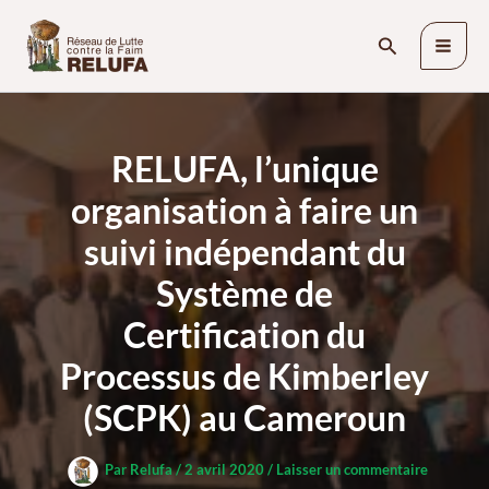
Aller
Rechercher
au
contenu
RELUFA, l’unique
organisation à faire un
suivi indépendant du
Système de
Certification du
Processus de Kimberley
(SCPK) au Cameroun
Par
Relufa
/
2 avril 2020
/
Laisser un commentaire