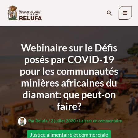
Aller
Rechercher
au
contenu
Webinaire sur le Défis
posés par COVID-19
pour les communautés
minières africaines du
diamant: que peut-on
faire?
Par
Relufa
/
2 juillet 2020
/
Laisser un commentaire
Justice alimentaire et commerciale