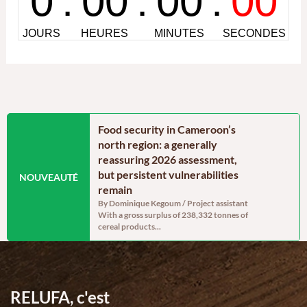
alities, and the
Food security in Cameroon’s
Investir 
 food systems in
north region: a generally
et la tra
nd adamawa regions
reassuring 2026 assessment,
des comm
but persistent vulnerabilities
Par Jodelle K
NOUVEAUTÉ
RELUFA Depui
egoum / Program
remain
communautés 
 of the project
By Dominique Kegoum / Project assistant
he Engagement of Local...
With a gross surplus of 238,332 tonnes of
cereal products...
RELUFA, c'est