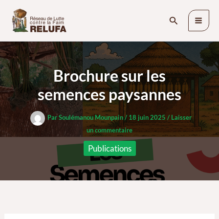
Aller
Rechercher
au
contenu
Brochure sur les
semences paysannes
Par
Soulémanou Mounpain
/
18 juin 2025
/
Laisser
un commentaire
Publications