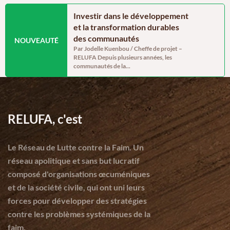
y in Cameroon’s
Investir dans le développement
Genre, iné
 a generally
et la transformation durables
des systè
026 assessment,
des communautés
au change
NOUVEAUTÉ
t vulnerabilities
Par Jodelle Kuenbou / Cheffe de projet –
Etude-RELU
RELUFA Depuis plusieurs années, les
GRNS_2026D
communautés de la...
oum / Project assistant
lus of 238,332 tonnes of
.
RELUFA, c'est
Le Réseau de Lutte contre la Faim. Un
réseau apolitique et sans but lucratif
composé d'organisations œcuméniques
et de la société civile, qui ont uni leurs
forces pour développer des stratégies
contre les problèmes systémiques de la
faim.