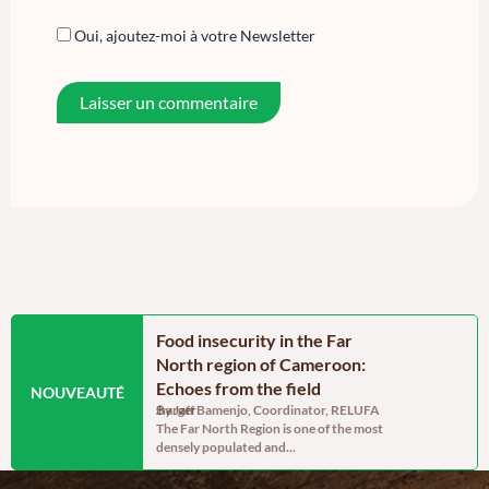
Oui, ajoutez-moi à votre Newsletter
e des dynamiques
Food insecurity in the Far
Gender, in
 dans le septentrion
North region of Cameroon:
resilience
Echoes from the field
the north
NOUVEAUTÉ
mentaire_Juillet_2026Télécharger
By Jaff Bamenjo, Coordinator, RELUFA
of camer
The Far North Region is one of the most
By Dominiqu
densely populated and...
assistant As p
“Strengthenin