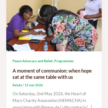
,
Peace Advocacy and Relief
Programmes
A moment of communion: when hope
sat at the same table with us
Relufa
/
12 mai 2026
On Saturday, 2nd May 2026, the Heart of
Mary Charity Association (HEMACHA) in
association with Réseau de Lutte contre la […]