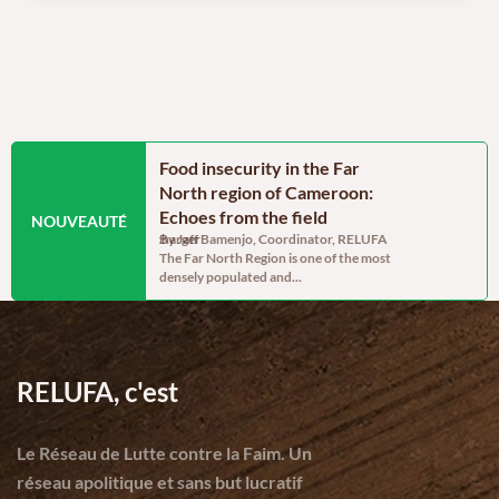
e des dynamiques
Food insecurity in the Far
Gender, in
 dans le septentrion
North region of Cameroon:
resilience
Echoes from the field
the north
NOUVEAUTÉ
mentaire_Juillet_2026Télécharger
By Jaff Bamenjo, Coordinator, RELUFA
of camer
The Far North Region is one of the most
By Dominiqu
densely populated and...
assistant As p
“Strengthenin
RELUFA, c'est
Le Réseau de Lutte contre la Faim. Un
réseau apolitique et sans but lucratif