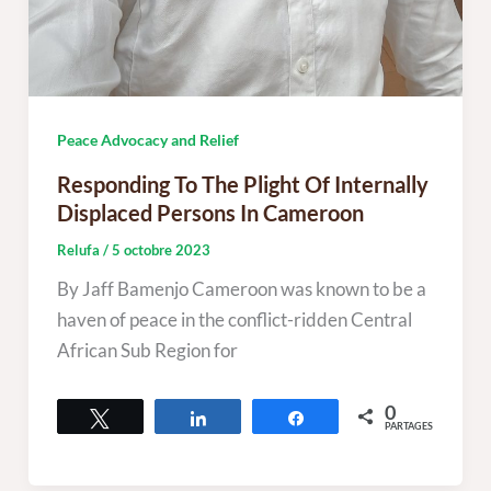
Peace Advocacy and Relief
Responding To The Plight Of Internally
Displaced Persons In Cameroon
Relufa
/
5 octobre 2023
By Jaff Bamenjo Cameroon was known to be a
haven of peace in the conflict-ridden Central
African Sub Region for
0
Tweetez
Partagez
Partagez
PARTAGES